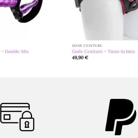
GODE CEINTURE
 – Double Mix
Gode Ceinture – Tiens-la bien
49,90
€