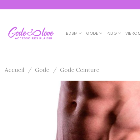
Passer
au
contenu
BDSM
GODE
PLUG
VIBRO
Accueil
/
Gode
/
Gode Ceinture