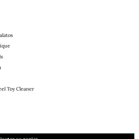
alatos
nique
ls
u
eel Toy Cleaner
c Gode 16 x 3 cm