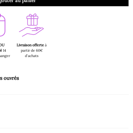
jouter au panier
 OU
Livraison offerte
à
sé
14
partir de 60€
hanger
d'achats
rs ouvrés