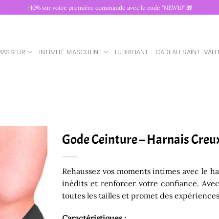
-10% sur votre première commande avec le code "NEW10" 🎁
MASSEUR
INTIMITÉ MASCULINE
LUBRIFIANT
CADEAU SAINT-VALE
Gode Ceinture – Harnais Creux
Rehaussez vos moments intimes avec le harn
inédits et renforcer votre confiance. Avec 
toutes les tailles et promet des expérience
Caractéristiques :