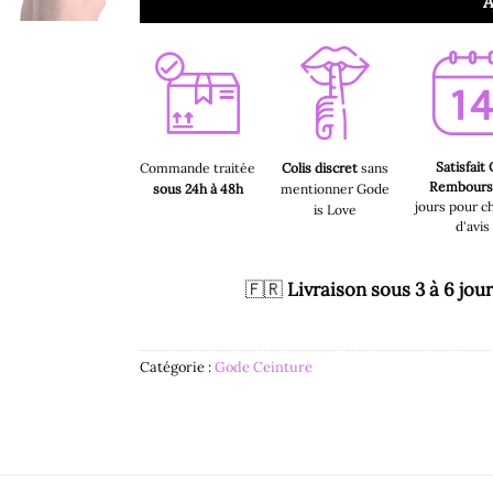
A
Satisfait
Commande traitée
Colis discret
sans
Rembour
sous 24h à 48h
mentionner Gode
jours pour c
is Love
d'avis
🇫🇷
Livraison sous 3 à 6 jou
Catégorie :
Gode Ceinture