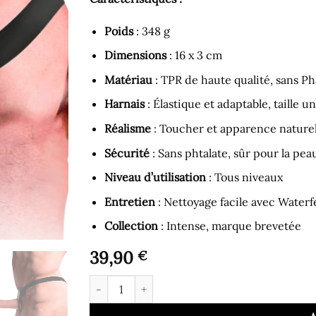
Poids
: 348 g
Dimensions
: 16 x 3 cm
Matériau
: TPR de haute qualité, sans Ph
Harnais
: Élastique et adaptable, taille u
Réalisme
: Toucher et apparence nature
Sécurité
: Sans phtalate, sûr pour la pea
Niveau d’utilisation
: Tous niveaux
Entretien
: Nettoyage facile avec Waterf
Collection
: Intense, marque brevetée
39,90
€
quantité de Gode Ceinture - Harnais Creux ave