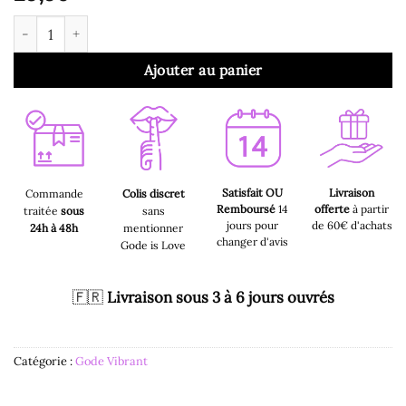
quantité de Gode Vibrant - Gode Flexi Chair Vibrant 9,5"
Ajouter au panier
Satisfait OU
Livraison
Commande
Colis discret
Remboursé
14
offerte
à partir
traitée
sous
sans
jours pour
de 60€ d'achats
24h à 48h
mentionner
changer d'avis
Gode is Love
🇫🇷
Livraison sous 3 à 6 jours ouvrés
Catégorie :
Gode Vibrant