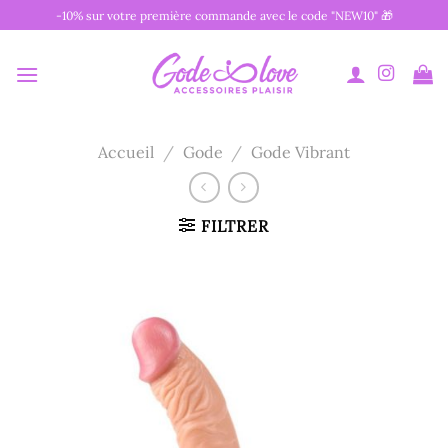
Passer
-10% sur votre première commande avec le code "NEW10" 🎁
au
contenu
Accueil
/
Gode
/
Gode Vibrant
FILTRER