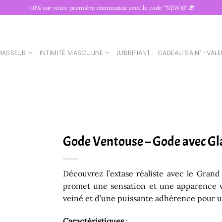
-10% sur votre première commande avec le code "NEW10" 🎁
MASSEUR
INTIMITÉ MASCULINE
LUBRIFIANT
CADEAU SAINT-VALE
Gode Ventouse – Gode avec Gl
Découvrez l’extase réaliste avec le Gran
promet une sensation et une apparence vé
veiné et d’une puissante adhérence pour un
Caractéristiques
: