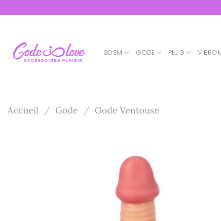
Passer
au
contenu
BDSM
GODE
PLUG
VIBRO
Accueil
/
Gode
/
Gode Ventouse