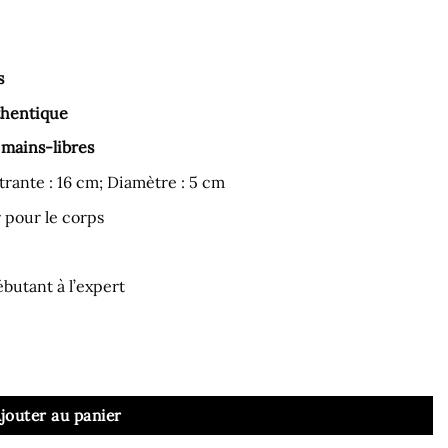
s
thentique
 mains-libres
rante : 16 cm; Diamètre : 5 cm
r pour le corps
butant à l’expert
éaliste à Ventouse Chair 23x5 cm
jouter au panier