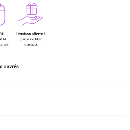
 OU
Livraison offerte
à
sé
14
partir de 60€
hanger
d'achats
rs ouvrés