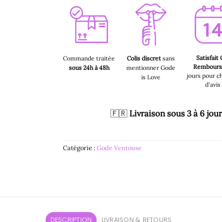
Satisfait
Commande traitée
Colis discret
sans
Rembour
sous 24h à 48h
mentionner Gode
jours pour c
is Love
d'avis
🇫🇷
Livraison sous 3 à 6 jou
Catégorie :
Gode Ventouse
DESCRIPTION
LIVRAISON & RETOURS