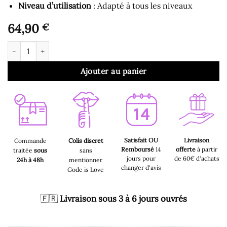
Niveau d’utilisation
: Adapté à tous les niveaux
64,90
€
quantité de Gode Anal - Gode Réaliste avec Poignée en Verre R
Ajouter au panier
Satisfait OU
Livraison
Commande
Colis discret
Remboursé
14
offerte
à partir
traitée
sous
sans
jours pour
de 60€ d'achats
24h à 48h
mentionner
changer d'avis
Gode is Love
🇫🇷
Livraison sous 3 à 6 jours ouvrés