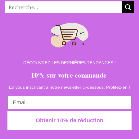
Recherche
pour :
DÉCOUVREZ LES DERNIÈRES TENDANCES !
10% sur votre commande
En vous inscrivant à notre newsletter ci-dessous. Profitez-en !
Obtenir 10% de réduction