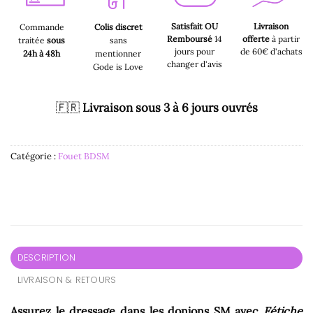
Satisfait OU
Livraison
Commande
Colis discret
Remboursé
14
offerte
à partir
traitée
sous
sans
jours pour
de 60€ d'achats
24h à 48h
mentionner
changer d'avis
Gode is Love
🇫🇷
Livraison sous 3 à 6 jours ouvrés
Catégorie :
Fouet BDSM
DESCRIPTION
LIVRAISON & RETOURS
Assurez le dressage dans les donjons SM avec
Fétiche