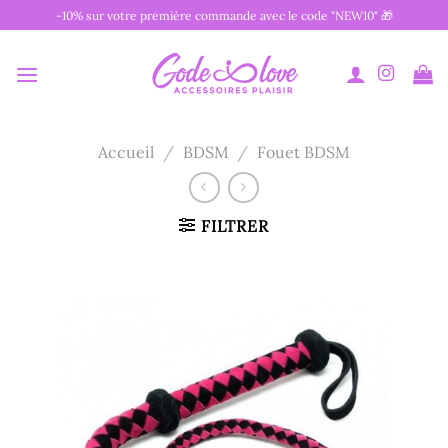
Passer
-10% sur votre première commande avec le code "NEW10" 🎁
au
contenu
Accueil
/
BDSM
/
Fouet BDSM
FILTRER