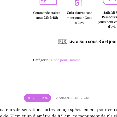
Satisfait
Commande traitée
Colis discret
sans
Rembour
sous 24h à 48h
mentionner Gode
jours pour c
is Love
d'avis
🇫🇷
Livraison sous 3 à 6 jou
Catégorie :
Gode pour Homme
DESCRIPTION
LIVRAISON & RETOURS
amateurs de sensations fortes, conçu spécialement pour ceux 
 de 57 cm et un diamètre de 8,5 cm, ce monument de plaisir 