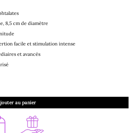
phtalates
le, 8,5 cm de diamètre
énitude
rtion facile et stimulation intense
diaires et avancés
risé
 Anal Fureur 57cm
jouter au panier