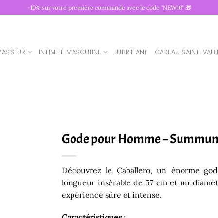
-10% sur votre première commande avec le code "NEW10" 🎁
MASSEUR
INTIMITÉ MASCULINE
LUBRIFIANT
CADEAU SAINT-VALE
Gode pour Homme – Summum 
Découvrez le Caballero, un énorme god
longueur insérable de 57 cm et un diamèt
expérience sûre et intense.
Caractéristiques
: