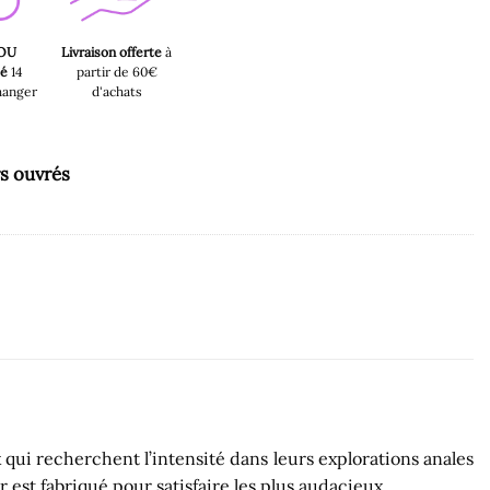
 OU
Livraison offerte
à
sé
14
partir de 60€
hanger
d'achats
rs ouvrés
qui recherchent l’intensité dans leurs explorations anales
est fabriqué pour satisfaire les plus audacieux.