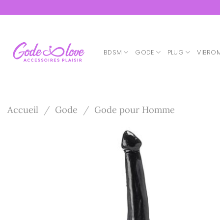
Passer
au
contenu
BDSM
GODE
PLUG
VIBRO
Accueil
/
Gode
/
Gode pour Homme