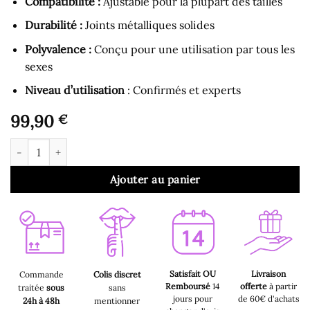
Compatibilité :
Ajustable pour la plupart des tailles
Durabilité :
Joints métalliques solides
Polyvalence :
Conçu pour une utilisation par tous les
sexes
Niveau d’utilisation
: Confirmés et experts
99,90
€
quantité de Gode Ceinture - Harnais avec Gode Creux 30.5cm N
Ajouter au panier
Satisfait OU
Livraison
Commande
Colis discret
Remboursé
14
offerte
à partir
traitée
sous
sans
jours pour
de 60€ d'achats
24h à 48h
mentionner