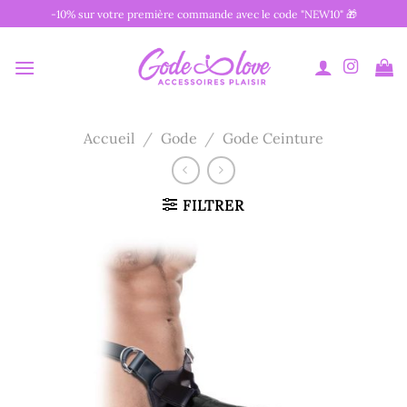
Passer
-10% sur votre première commande avec le code "NEW10" 🎁
au
contenu
Accueil
/
Gode
/
Gode Ceinture
FILTRER