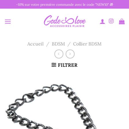
Passer
-10% sur votre première commande avec le code "NEW10" 🎁
au
contenu
Accueil
/
BDSM
/
Collier BDSM
FILTRER