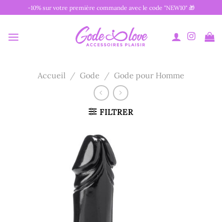
Passer
-10% sur votre première commande avec le code "NEW10" 🎁
au
contenu
Accueil
/
Gode
/
Gode pour Homme
FILTRER