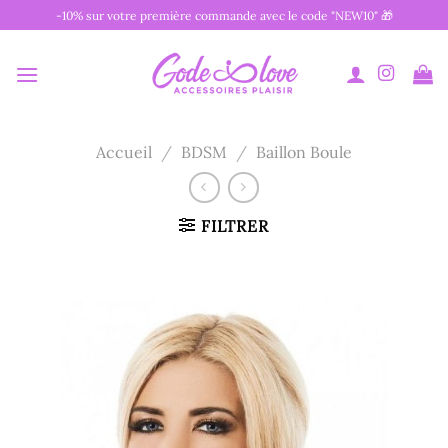
Passer
-10% sur votre première commande avec le code "NEW10" 🎁
au
contenu
Accueil
/
BDSM
/
Baillon Boule
FILTRER