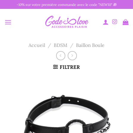
Passer
-10% sur votre première commande avec le code "NEW10" 🎁
au
contenu
Accueil
/
BDSM
/
Baillon Boule
FILTRER