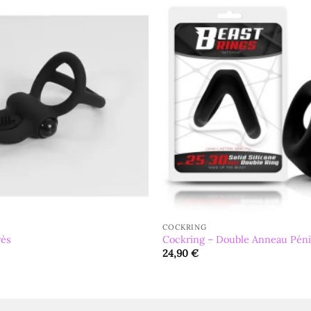
COCKRING
rès
Cockring – Double Anneau Péni
24,90
€