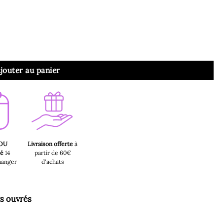
jouter au panier
 OU
Livraison offerte
à
sé
14
partir de 60€
hanger
d'achats
rs ouvrés