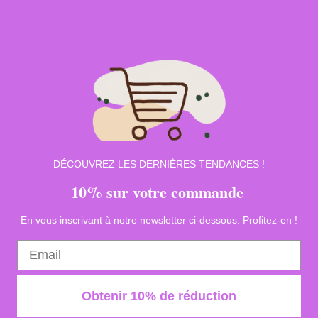
DÉCOUVREZ LES DERNIÈRES TENDANCES !
10% sur votre commande
En vous inscrivant à notre newsletter ci-dessous. Profitez-en !
Obtenir 10% de réduction