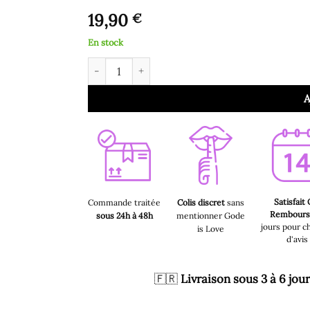
19,90
€
En stock
quantité de Cockring - Gaia
A
Satisfait
Commande traitée
Colis discret
sans
Rembour
sous 24h à 48h
mentionner Gode
jours pour c
is Love
d'avis
🇫🇷
Livraison sous 3 à 6 jou