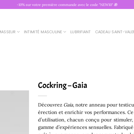
-10% sur votre première commande avec le code "NEW10" 🎁
MASSEUR
INTIMITÉ MASCULINE
LUBRIFIANT
CADEAU SAINT-VALE
Cockring – Gaia
Découvrez
Gaia
, notre anneau pour testic
érection et enrichir vos performances. Ce
d’utilisation, chacun conçu pour stimuler
gamme d’expériences sensuelles. Fabriqué en 