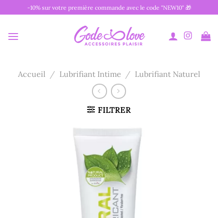
Passer
-10% sur votre première commande avec le code "NEW10" 🎁
au
contenu
Accueil
/
Lubrifiant Intime
/
Lubrifiant Naturel
FILTRER