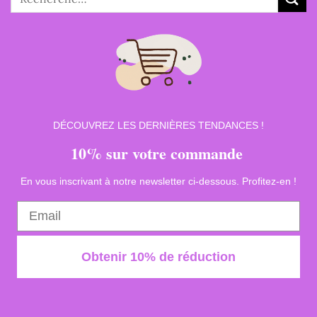
pour :
DÉCOUVREZ LES DERNIÈRES TENDANCES !
10% sur votre commande
En vous inscrivant à notre newsletter ci-dessous. Profitez-en !
Obtenir 10% de réduction