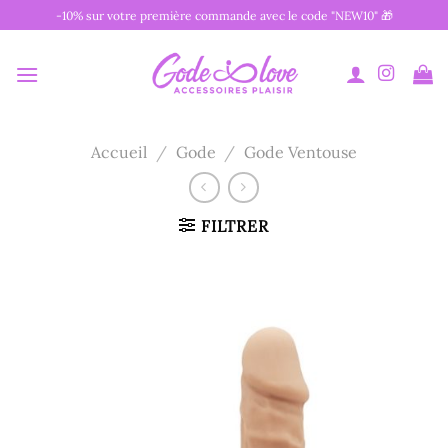
Passer
-10% sur votre première commande avec le code "NEW10" 🎁
au
contenu
Accueil
/
Gode
/
Gode Ventouse
FILTRER