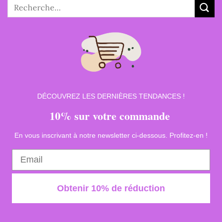
Recherche
pour :
DÉCOUVREZ LES DERNIÈRES TENDANCES !
10% sur votre commande
En vous inscrivant à notre newsletter ci-dessous. Profitez-en !
Obtenir 10% de réduction