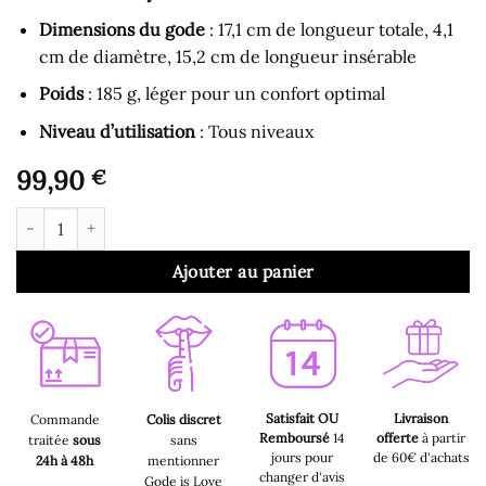
Dimensions du gode
: 17,1 cm de longueur totale, 4,1
cm de diamètre, 15,2 cm de longueur insérable
Poids
: 185 g, léger pour un confort optimal
Niveau d’utilisation
: Tous niveaux
99,90
€
quantité de Gode Ceinture - Sangles de Taille avec Gode Réalist
Ajouter au panier
Satisfait OU
Livraison
Commande
Colis discret
Remboursé
14
offerte
à partir
traitée
sous
sans
jours pour
de 60€ d'achats
24h à 48h
mentionner
changer d'avis
Gode is Love