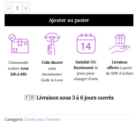
quantité de Gode pour Homme - Grand Gode Réaliste Noir 26 c
Ajouter au panier
Satisfait OU
Livraison
Commande
Colis discret
Remboursé
14
offerte
à partir
traitée
sous
sans
jours pour
de 60€ d'achats
24h à 48h
mentionner
changer d'avis
Gode is Love
🇫🇷
Livraison sous 3 à 6 jours ouvrés
Catégorie :
Gode pour Homme