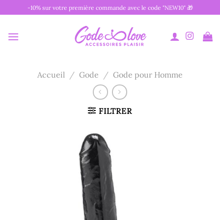
Passer
-10% sur votre première commande avec le code "NEW10" 🎁
au
contenu
Accueil
/
Gode
/
Gode pour Homme
FILTRER