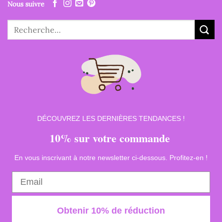
Nous suivre
Recherche
pour :
DÉCOUVREZ LES DERNIÈRES TENDANCES !
10% sur votre commande
En vous inscrivant à notre newsletter ci-dessous. Profitez-en !
Obtenir 10% de réduction