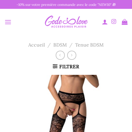
Passer
-10% sur votre première commande avec le code "NEW10" 🎁
au
contenu
Accueil
/
BDSM
/
Tenue BDSM
FILTRER